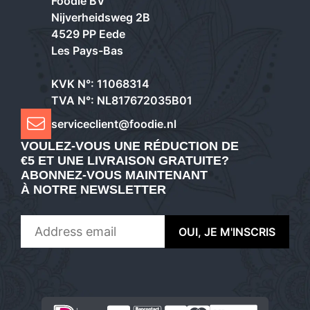
Foodie BV
Nijverheidsweg 2B
4529 PP Eede
Les Pays-Bas
KVK N°: 11068314
TVA N°: NL817672035B01
serviceclient@foodie.nl
VOULEZ-VOUS UNE RÉDUCTION DE
€5 ET UNE LIVRAISON GRATUITE?
ABONNEZ-VOUS MAINTENANT
À NOTRE NEWSLETTER