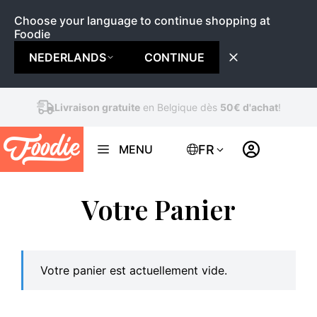
Choose your language to continue shopping at
Foodie
NEDERLANDS
CONTINUE
Aller
Livraison gratuite
en Belgique dès
50€ d'achat
!
au
contenu
FR
MENU
Votre Panier
Votre panier est actuellement vide.