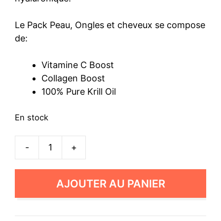
Le Pack Peau, Ongles et cheveux se compose
de:
Vitamine C Boost
Collagen Boost
100% Pure Krill Oil
En stock
-
+
quantité
de
Le
AJOUTER AU PANIER
Pack
"Peau,
ongles