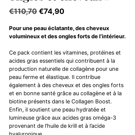
Le
Le
€
110,70
€
74,90
prix
prix
Pour une peau éclatante, des cheveux
initial
actuel
volumineux et des ongles forts de l’intérieur.
était :
est :
Ce pack contient les vitamines, protéines et
€110,70.
€74,90.
acides gras essentiels qui contribuent à la
production naturelle de collagène pour une
peau ferme et élastique. Il contribue
également à des cheveux et des ongles forts
et en bonne santé grâce au collagène et à la
biotine présents dans le Collagen Boost.
Enfin, il soutient une peau hydratée et
lumineuse grâce aux acides gras oméga-3
provenant de l’huile de krill et à l’acide
hyaluronique.