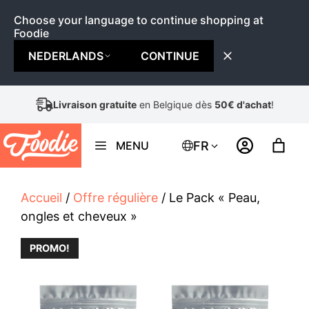
Choose your language to continue shopping at
Foodie
NEDERLANDS
CONTINUE
Aller
Livraison gratuite
en Belgique dès
50€ d'achat
!
au
contenu
FR
MENU
Accueil
/
Offre régulière
/ Le Pack « Peau,
ongles et cheveux »
PROMO!