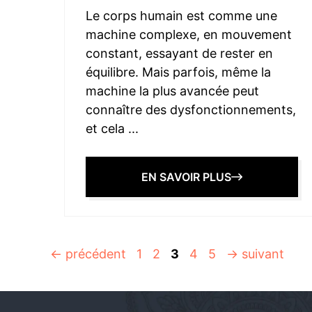
Le corps humain est comme une
machine complexe, en mouvement
constant, essayant de rester en
équilibre. Mais parfois, même la
machine la plus avancée peut
connaître des dysfonctionnements,
et cela ...
EN SAVOIR PLUS
Page
Page
Page
Page
Page
←
précédent
1
2
3
4
5
→
suivant