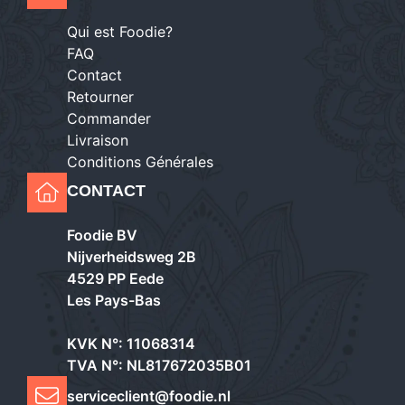
Qui est Foodie?
FAQ
Contact
Retourner
Commander
Livraison
Conditions Générales
CONTACT
Foodie BV
Nijverheidsweg 2B
4529 PP Eede
Les Pays-Bas
KVK N°: 11068314
TVA N°: NL817672035B01
serviceclient@foodie.nl