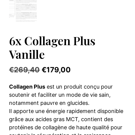
6x Collagen Plus
Vanille
Le
Le
€
269,40
€
179,00
prix
prix
Collagen Plus
est un produit conçu pour
initial
actuel
soutenir et faciliter un mode de vie sain,
était :
est :
notamment pauvre en glucides.
Il apporte une énergie rapidement disponible
€269,40.
€179,00.
grâce aux acides gras MCT, contient des
protéines de collagène de haute qualité pour