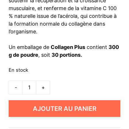
soutenir la récupération et la croissance
musculaire, et renferme de la vitamine C 100
% naturelle issue de l’acérola, qui contribue à
la formation normale du collagène dans
l’organisme.
Un emballage de
Collagen Plus
contient
300
g de poudre
, soit
30 portions.
En stock
-
+
quantité
de
6x
AJOUTER AU PANIER
Collagen
Plus