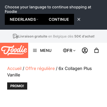
Choose your language to continue shopping at
Foodie
NEDERLANDS
CONTINUE
Aller
Livraison gratuite
en Belgique dès
50€ d'achat
!
au
contenu
FR
MENU
Accueil
/
Offre régulière
/ 6x Collagen Plus
Vanille
PROMO!