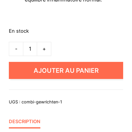
En stock
-
+
quantité
de
Le
AJOUTER AU PANIER
Pack
"Articulations"
(kopie)
UGS :
combi-gewrichten-1
DESCRIPTION