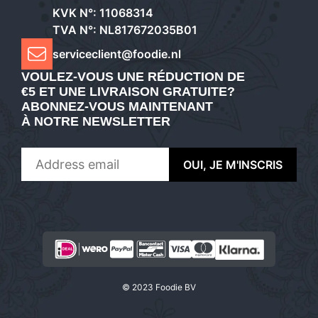
KVK N°: 11068314
TVA N°: NL817672035B01
serviceclient@foodie.nl
VOULEZ-VOUS UNE RÉDUCTION DE
€5 ET UNE LIVRAISON GRATUITE?
ABONNEZ-VOUS MAINTENANT
À NOTRE NEWSLETTER
€
74,80
AJOUTER AU PANIER
© 2023 Foodie BV
Le
Le
€
44,90
prix
prix