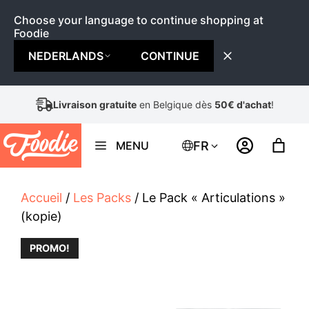
Choose your language to continue shopping at
Foodie
NEDERLANDS
CONTINUE
Aller
Livraison gratuite
en Belgique dès
50€ d'achat
!
au
contenu
FR
MENU
Accueil
/
Les Packs
/ Le Pack « Articulations »
(kopie)
PROMO!