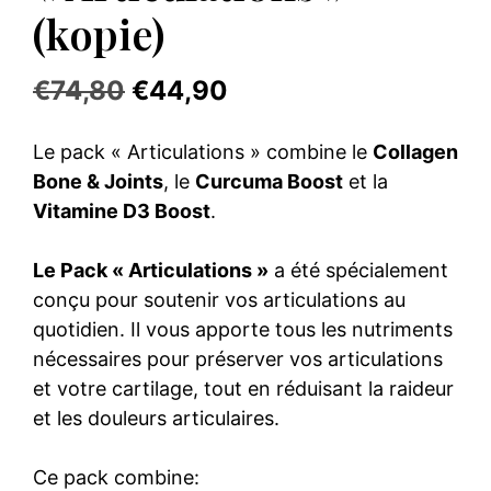
(kopie)
Le
Le
€
74,80
€
44,90
prix
prix
Le pack « Articulations » combine le
Collagen
initial
actuel
Bone & Joints
, le
Curcuma Boost
et la
était :
est :
Vitamine D3 Boost
.
€74,80.
€44,90.
Le Pack « Articulations »
a été spécialement
conçu pour soutenir vos articulations au
quotidien. Il vous apporte tous les nutriments
nécessaires pour préserver vos articulations
et votre cartilage, tout en réduisant la raideur
et les douleurs articulaires.
Ce pack combine: