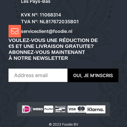
Les Pays-Bas
KVK N°: 11068314
TVA N°: NL817672035B01
serviceclient@foodie.nl
VOULEZ-VOUS UNE RÉDUCTION DE
€5 ET UNE LIVRAISON GRATUITE?
ABONNEZ-VOUS MAINTENANT
À NOTRE NEWSLETTER
AJOUTER AU PANIER
© 2023 Foodie BV
€
32,90