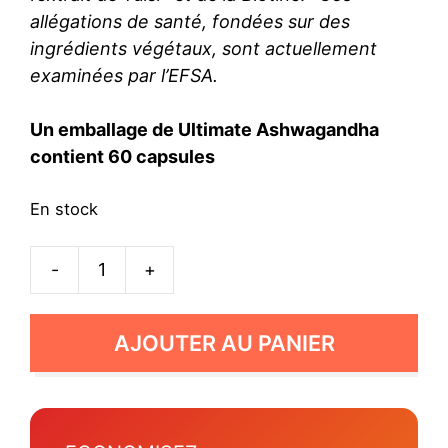
allégations de santé, fondées sur des
ingrédients végétaux, sont actuellement
examinées par l’EFSA.
Un emballage de Ultimate Ashwagandha
contient 60 capsules
En stock
-
+
quantité
de
Ultimate
AJOUTER AU PANIER
Ashwagandha