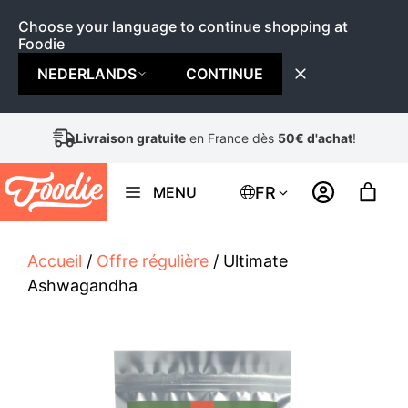
Choose your language to continue shopping at
Foodie
NEDERLANDS
CONTINUE
Aller
Livraison gratuite
en Belgique dès
50€ d'achat
!
au
contenu
FR
MENU
Accueil
/
Offre régulière
/ Ultimate
Ashwagandha