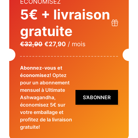
ECONOMISEZ
5€ + livraison
gratuite
Le
Le
€
32,90
€
27,90
/ mois
prix
prix
initial
actuel
Abonnez-vous et
était :
est :
économisez!
Optez
€32,90.
€27,90.
pour un abonnement
mensuel à Ultimate
Ashwagandha,
S’ABONNER
économisez 5€ sur
votre emballage et
profitez de la livraison
gratuite!