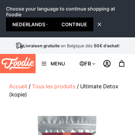
Choose your language to continue shopping at
Foodie
NEDERLANDS
CONTINUE
Aller
Livraison gratuite
en Belgique dès
50€ d'achat
!
au
contenu
FR
MENU
Accueil
/
Tous les produits
/ Ultimate Detox
(kopie)