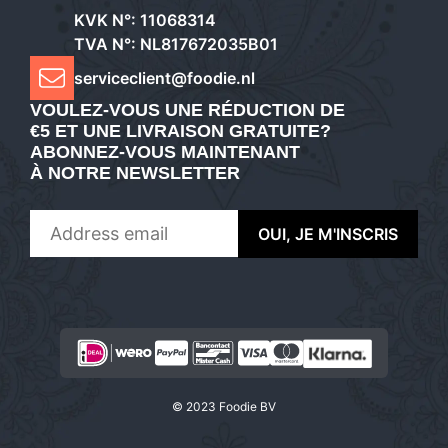
KVK N°: 11068314
TVA N°: NL817672035B01
serviceclient@foodie.nl
VOULEZ-VOUS UNE RÉDUCTION DE
€5 ET UNE LIVRAISON GRATUITE?
ABONNEZ-VOUS MAINTENANT
À NOTRE NEWSLETTER
AJOUTER AU PANIER
© 2023 Foodie BV
€
14,99