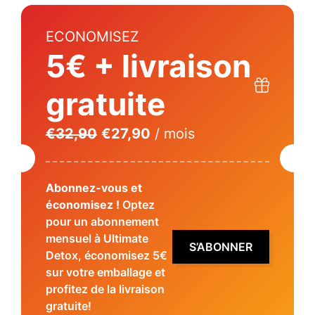
ECONOMISEZ
5€ + livraison
gratuite
Le
Le
€
32,90
€
27,90
/ mois
prix
prix
initial
actuel
Abonnez-vous et
était :
est :
économisez !
Optez
€32,90.
€27,90.
pour un abonnement
mensuel à Ultimate
S’ABONNER
Detox, économisez 5€
sur votre emballage et
profitez de la livraison
gratuite!