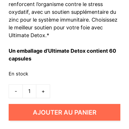
renforcent l’organisme contre le stress
oxydatif, avec un soutien supplémentaire du
zinc pour le système immunitaire. Choisissez
le meilleur soutien pour votre foie avec
Ultimate Detox.*
Un emballage d’Ultimate Detox contient 60
capsules
En stock
-
+
quantité
de
Ultimate
AJOUTER AU PANIER
Detox
(kopie)