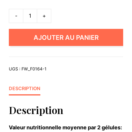
-
+
quantité
de
3x
AJOUTER AU PANIER
Magnesium
Boost
UGS :
FW_F0164-1
DESCRIPTION
Description
Valeur nutritionnelle moyenne par 2 gélules: