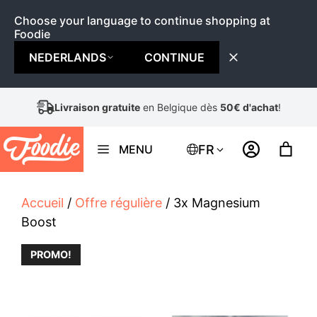
Choose your language to continue shopping at
Foodie
NEDERLANDS
CONTINUE
Aller
Livraison gratuite
en Belgique dès
50€ d'achat
!
au
contenu
FR
MENU
Accueil
/
Offre régulière
/ 3x Magnesium
Boost
PROMO!