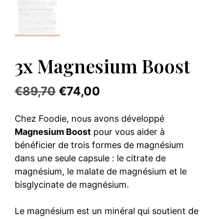
3x Magnesium Boost
Le
Le
€
89,70
€
74,00
prix
prix
Chez Foodie, nous avons développé
initial
actuel
Magnesium Boost
pour vous aider à
était :
est :
bénéficier de trois formes de magnésium
dans une seule capsule : le citrate de
€89,70.
€74,00.
magnésium, le malate de magnésium et le
bisglycinate de magnésium.
Le magnésium est un minéral qui soutient de