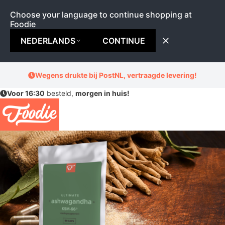
Choose your language to continue shopping at
Foodie
NEDERLANDS
CONTINUE
Ga
Wegens drukte bij PostNL, vertraagde levering!
naar
Voor 16:30
besteld,
morgen in huis!
de
inhoud