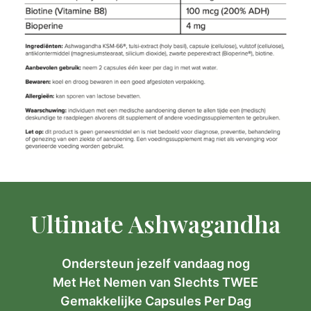
Ultimate Ashwagandha
Ondersteun jezelf vandaag nog
Item toegevoegd aan winkelwagen.
Met Het Nemen van Slechts TWEE
AFREKENEN
0 items -
€
0,00
Gemakkelijke Capsules Per Dag