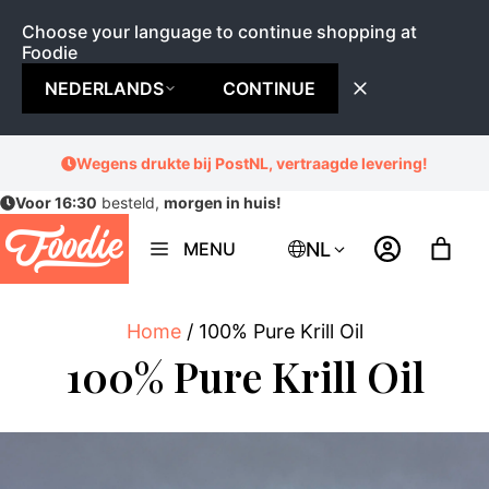
Choose your language to continue shopping at
Foodie
NEDERLANDS
CONTINUE
Ga
Wegens drukte bij PostNL, vertraagde levering!
naar
Voor 16:30
besteld,
morgen in huis!
de
inhoud
NL
MENU
Home
/ 100% Pure Krill Oil
100% Pure Krill Oil