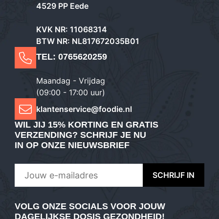
4529 PP Eede
KVK NR: 11068314
BTW NR: NL817672035B01
TEL:
0765620259
Maandag - Vrijdag
(09:00 - 17:00 uur)
klantenservice@foodie.nl
WIL JIJ
15% KORTING EN GRATIS
VERZENDING
? SCHRIJF JE NU
IN OP ONZE NIEUWSBRIEF
VOLG ONZE SOCIALS VOOR JOUW
DAGELIJKSE DOSIS GEZONDHEID!