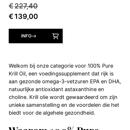
Oorspronkelijke
€
227,40
Huidige
prijs
€
139,00
prijs
was:
is:
€227,40.
INFO
€139,00.
Welkom bij onze categorie voor 100% Pure
Krill Oil, een voedingssupplement dat rijk is
aan gezonde omega-3-vetzuren EPA en DHA,
natuurlijke antioxidant astaxanthine en
choline. Krill olie wordt gewaardeerd om zijn
unieke samenstelling en de voordelen die het
biedt voor de algehele gezondheid.