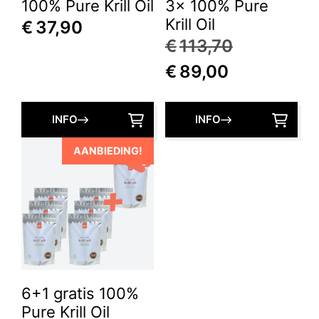
100% Pure Krill Oil
3x 100% Pure
Krill Oil
€
37,90
Oorspronk
€
113,70
Huidige
prijs
€
89,00
prijs
was:
is:
€113,70.
INFO
INFO
€89,00.
AANBIEDING!
6+1 gratis 100%
Pure Krill Oil