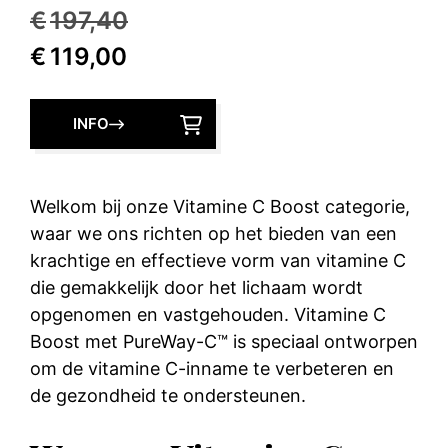
Oorspronkelijke
€
197,40
Huidige
prijs
€
119,00
prijs
was:
is:
€197,40.
INFO
€119,00.
Welkom bij onze Vitamine C Boost categorie,
waar we ons richten op het bieden van een
krachtige en effectieve vorm van vitamine C
die gemakkelijk door het lichaam wordt
opgenomen en vastgehouden. Vitamine C
Boost met PureWay-C™ is speciaal ontworpen
om de vitamine C-inname te verbeteren en
de gezondheid te ondersteunen.