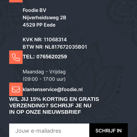
Foodie BV
Nijverheidsweg 2B
4529 PP Eede
KVK NR: 11068314
BTW NR: NL817672035B01
TEL:
0765620259
Maandag - Vrijdag
(09:00 - 17:00 uur)
klantenservice@foodie.nl
WIL JIJ
15% KORTING EN GRATIS
VERZENDING
? SCHRIJF JE NU
IN OP ONZE NIEUWSBRIEF