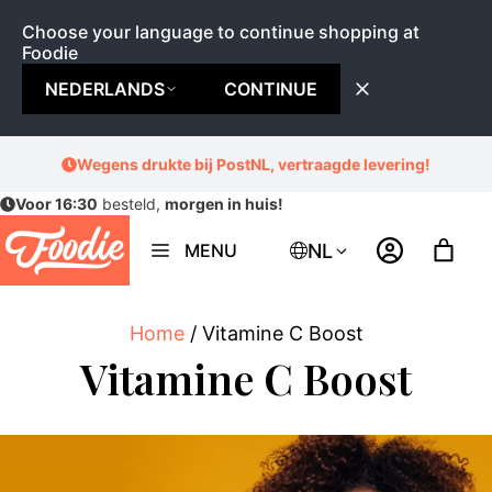
Choose your language to continue shopping at
Foodie
NEDERLANDS
CONTINUE
Ga
Wegens drukte bij PostNL, vertraagde levering!
naar
Voor 16:30
besteld,
morgen in huis!
de
inhoud
NL
MENU
Home
/ Vitamine C Boost
Vitamine C Boost