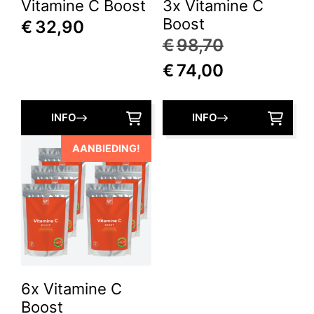
Vitamine C Boost
3x Vitamine C
Boost
€
32,90
Oorspronk
€
98,70
Huidige
prijs
€
74,00
prijs
was:
is:
€98,70.
INFO
INFO
€74,00.
AANBIEDING!
6x Vitamine C
Boost