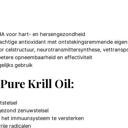
HA voor hart- en hersengezondheid
 krachtige antioxidant met ontstekingsremmende eig
oor celstructuur, neurotransmittersynthese, vettrans
etere opneembaarheid en effectiviteit
elijks gebruik
ure Krill Oil:
stelsel
gezond zenuwstelsel
n het immuunsysteem te versterken
ije radicalen