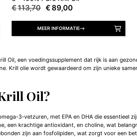
Oorspronkelijke
Huidige
€
113,70
€
89,00
prijs
prijs
was:
is:
MEER INFORMATIE
€113,70.
€89,00.
rill Oil, een voedingssupplement dat rijk is aan ge
ine. Krill olie wordt gewaardeerd om zijn unieke same
rill Oil?
n omega-3-vetzuren, met EPA en DHA die essentieel zi
e, een krachtige antioxidant, en choline, wat belangr
gebonden zijn aan fosfolipiden, wat zorgt voor een be