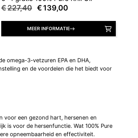
Oorspronkelijke
Huidige
€
227,40
€
139,00
prijs
prijs
was:
is:
MEER INFORMATIE
€227,40.
€139,00.
zonde omega-3-vetzuren EPA en DHA,
nstelling en de voordelen die het biedt voor
jn voor een gezond hart, hersenen en
ijk is voor de hersenfunctie. Wat 100% Pure
tere opneembaarheid en effectiviteit.