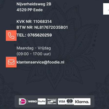
Nijverheidsweg 2B
4529 PP Eede
KVK NR: 11068314
BTW NR: NL817672035B01
TEL:
0765620259
Maandag - Vrijdag
(09:00 - 17:00 uur)
klantenservice@foodie.nl