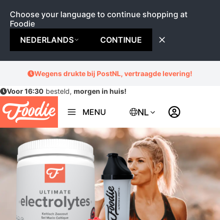
Choose your language to continue shopping at
Foodie
NEDERLANDS
CONTINUE
Ga
Wegens drukte bij PostNL, vertraagde levering!
naar
Voor 16:30
besteld,
morgen in huis!
de
inhoud
NL
MENU