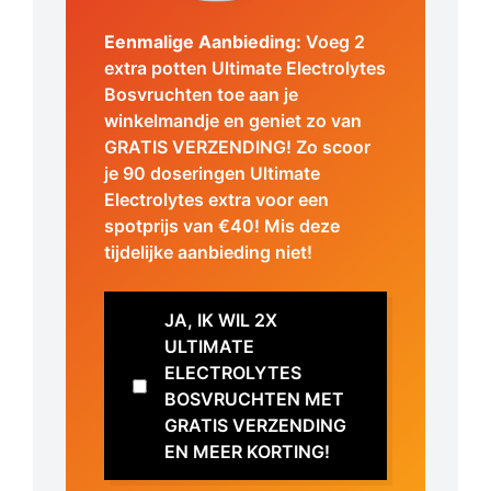
Eenmalige Aanbieding:
Voeg 2
extra potten Ultimate Electrolytes
Bosvruchten toe aan je
winkelmandje en geniet zo van
GRATIS VERZENDING! Zo scoor
je 90 doseringen Ultimate
Electrolytes extra voor een
spotprijs van €40! Mis deze
tijdelijke aanbieding niet!
JA, IK WIL 2X
ULTIMATE
ELECTROLYTES
BOSVRUCHTEN MET
GRATIS VERZENDING
EN MEER KORTING!