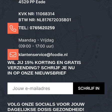
4529 PP Eede
KVK NR: 11068314
BTW NR: NL817672035B01
TEL:
0765620259
Maandag - Vrijdag
(09:00 - 17:00 uur)
klantenservice@foodie.nl
WIL JIJ
15% KORTING EN GRATIS
VERZENDING
? SCHRIJF JE NU
IN OP ONZE NIEUWSBRIEF
VOLG ONZE SOCIALS VOOR JOUW
DAGELIJKSE DOSIS GEZONDHEID!