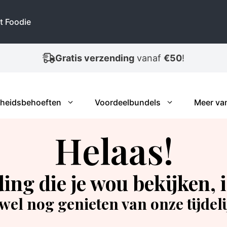
t Foodie
Gratis verzending
vanaf
€50
!
heidsbehoeften
Voordeelbundels
Meer va
Helaas!
ing die je wou bekijken, i
wel nog genieten van onze tijdel