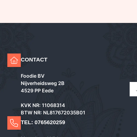
CONTACT
Foodie BV
Nijverheidsweg 2B
4529 PP Eede
KVK NR: 11068314
BTW NR: NL817672035B01
TEL:
0765620259