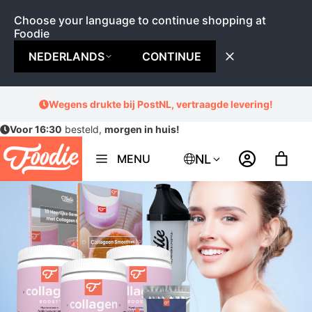
Choose your language to continue shopping at
Foodie
NEDERLANDS
CONTINUE
Ga
Wegens drukte bij PostNL, vertraagde levering!
naar
Voor 16:30
besteld,
morgen in huis!
de
inhoud
NL
MENU