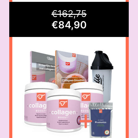
€
162,75
€84,90