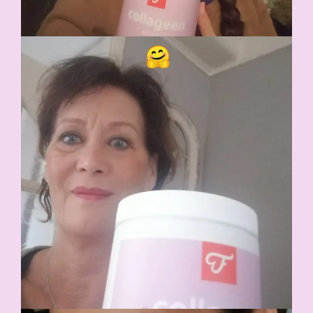
Item toegevoegd aan winkelwagen.
AFREKENEN
0 items -
€
0,00