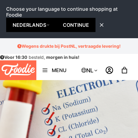
Choose your language to continue shopping at
Foodie
NEDERLANDS
CONTINUE
Ga
Wegens drukte bij PostNL, vertraagde levering!
naar
Voor 16:30
besteld,
morgen in huis!
de
inhoud
NL
MENU