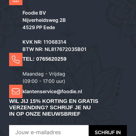
Foodie BV
Nijverheidsweg 2B
4529 PP Eede
KVK NR: 11068314
BTW NR: NL817672035B01
TEL:
0765620259
Maandag - Vrijdag
(09:00 - 17:00 uur)
klantenservice@foodie.nl
WIL JIJ
15% KORTING EN GRATIS
VERZENDING
? SCHRIJF JE NU
IN OP ONZE NIEUWSBRIEF