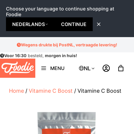
Choose your language to continue shopping at
Foodie
NEDERLANDS
CONTINUE
Ga
Wegens drukte bij PostNL, vertraagde levering!
naar
Voor 16:30
besteld,
morgen in huis!
de
inhoud
NL
MENU
Home
/
Vitamine C Boost
/ Vitamine C Boost