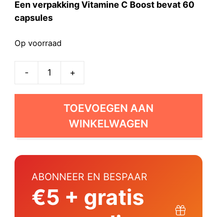
Een verpakking Vitamine C Boost bevat 60
capsules
Op voorraad
-
+
Vitamine
C
Boost
TOEVOEGEN AAN
aantal
WINKELWAGEN
ABONNEER EN BESPAAR
€5 + gratis