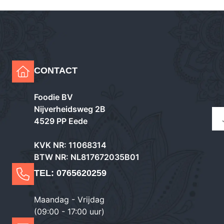
CONTACT
Foodie BV
Nijverheidsweg 2B
4529 PP Eede
KVK NR: 11068314
BTW NR: NL817672035B01
TEL:
0765620259
Maandag - Vrijdag
(09:00 - 17:00 uur)