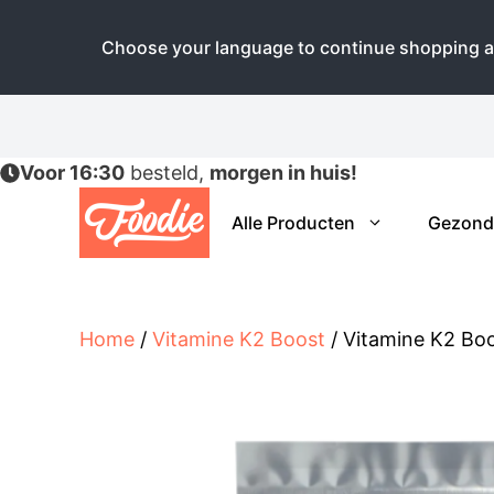
Choose your language to continue shopping a
Ga
naar
de
Voor 16:30
besteld,
morgen in huis!
inhoud
Alle Producten
Gezond
Home
/
Vitamine K2 Boost
/ Vitamine K2 Bo