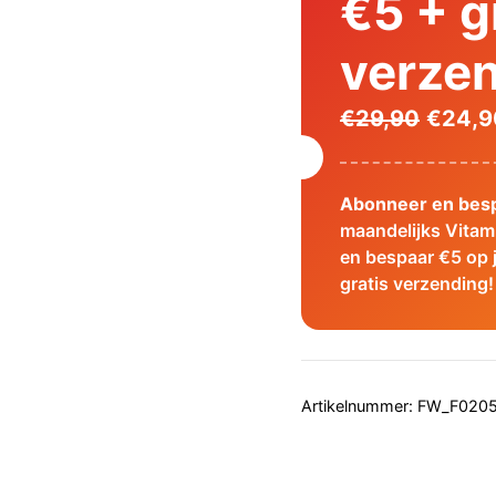
€5 + g
verze
Oorspr
€
29,90
€
24,9
prijs
was:
Abonneer en besp
€29,90
maandelijks Vita
en bespaar €5 op 
gratis verzending!
Artikelnummer:
FW_F020