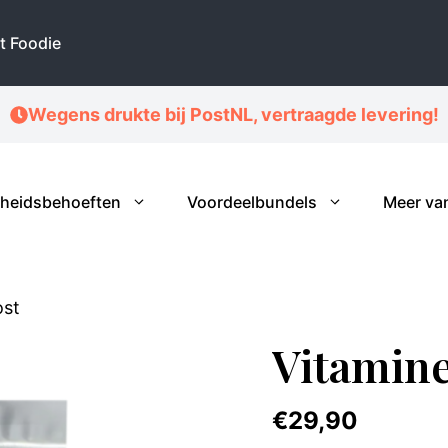
Boost
aantal
t Foodie
Wegens drukte bij PostNL, vertraagde levering!
heidsbehoeften
Voordeelbundels
Meer va
ost
Vitamine
€
29,90