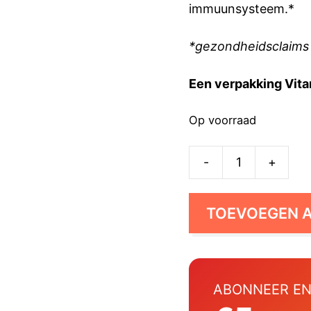
immuunsysteem.*
*gezondheidsclaims
Een verpakking Vita
Op voorraad
-
+
Vitamine
K2
Boost
TOEVOEGEN 
aantal
ABONNEER EN