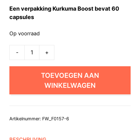
Een verpakking Kurkuma Boost bevat 60
capsules
Op voorraad
-
+
6x
Kurkuma
Boost
TOEVOEGEN AAN
aantal
WINKELWAGEN
Artikelnummer:
FW_F0157-6
BESCHRIJVING