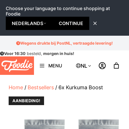
Choose your language to continue shopping at
Foodie
NEDERLANDS
CONTINUE
Ga
Wegens drukte bij PostNL, vertraagde levering!
naar
Voor 16:30
besteld,
morgen in huis!
de
inhoud
NL
MENU
Home
/
Bestsellers
/ 6x Kurkuma Boost
AANBIEDING!