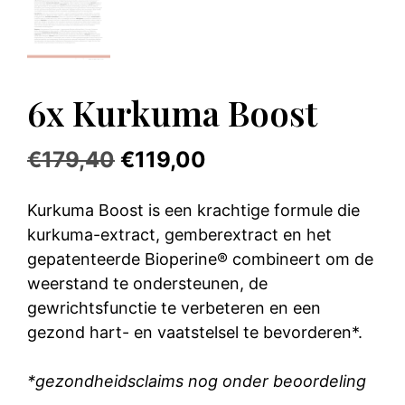
6x Kurkuma Boost
Oorspronkelijke
Huidige
€
179,40
€
119,00
prijs
prijs
Kurkuma Boost is een krachtige formule die
was:
is:
kurkuma-extract, gemberextract en het
€179,40.
€119,00.
gepatenteerde Bioperine® combineert om de
weerstand te ondersteunen, de
gewrichtsfunctie te verbeteren en een
gezond hart- en vaatstelsel te bevorderen*.
*gezondheidsclaims nog onder beoordeling