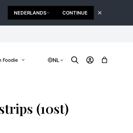
NEDERLANDS
CONTINUE
NL
n Foodie
trips (10st)