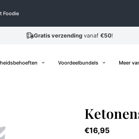
aantal
t Foodie
Wegens drukte bij PostNL, vertraagde levering!
heidsbehoeften
Voordeelbundels
Meer va
Ketonens
€
16,95