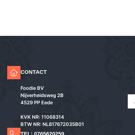
CONTACT
Foodie BV
Nijverheidsweg 2B
4529 PP Eede
KVK NR: 11068314
BTW NR: NL817672035B01
TEL:
0765620259