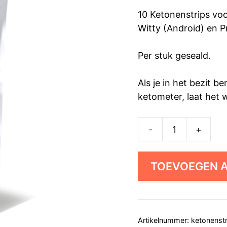
10 Ketonenstrips vo
Witty (Android) en 
Per stuk geseald.
Als je in het bezit 
ketometer, laat het 
-
+
Ketonenstrips
(10st)
aantal
TOEVOEGEN 
Artikelnummer:
ketonenst