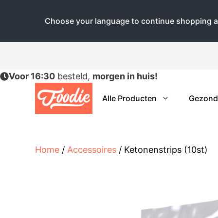
Choose your language to continue shopping a
Ga
naar
de
Voor 16:30
besteld,
morgen in huis!
inhoud
Alle Producten
Gezond
Home
/
Accessoires
/ Ketonenstrips (10st)