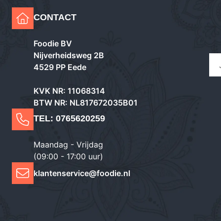
CONTACT
Foodie BV
Nijverheidsweg 2B
4529 PP Eede
KVK NR: 11068314
BTW NR: NL817672035B01
TEL:
0765620259
Maandag - Vrijdag
(09:00 - 17:00 uur)
klantenservice@foodie.nl