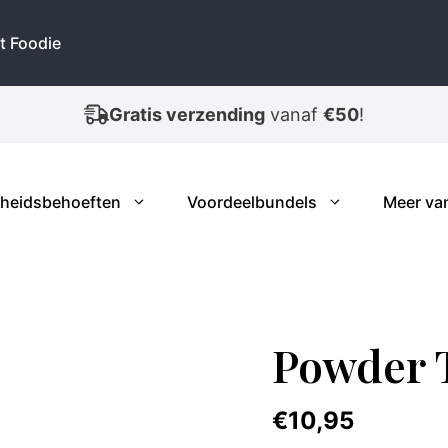
Foodie
aantal
t Foodie
Wegens drukte bij PostNL, vertraagde levering!
heidsbehoeften
Voordeelbundels
Meer va
Powder 
€
10,95