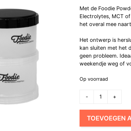
Met de Foodie Powde
Electrolytes, MCT o
het overal mee naar
Het ontwerp is herslu
kan sluiten met het d
geen probleem. Idea
weekendje weg of vo
Op voorraad
-
+
Powder
Tower
Foodie
TOEVOEGEN 
aantal