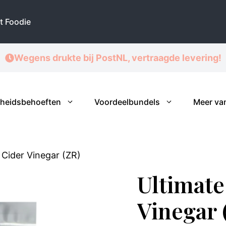
Cider
Vinegar
t Foodie
(ZR)
aantal
Wegens drukte bij PostNL, vertraagde levering!
heidsbehoeften
Voordeelbundels
Meer va
 Cider Vinegar (ZR)
Ultimate
Vinegar 