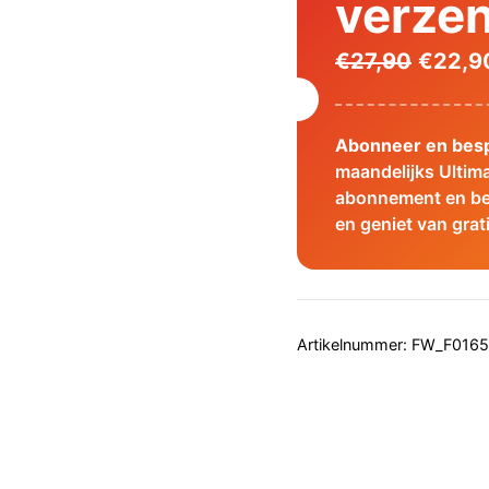
verze
Oorspr
€
27,90
€
22,9
prijs
was:
Abonneer en besp
€27,90
maandelijks Ultim
abonnement en be
en geniet van grat
Artikelnummer:
FW_F0165