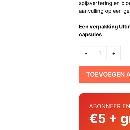
spijsvertering en blo
aanvulling op een ge
Een verpakking Ulti
capsules
-
+
Ultimate
Apple
Cider
TOEVOEGEN 
Vinegar
(ZR)
aantal
ABONNEER EN
€5 + g