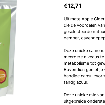
€
12,71
Ultimate Apple Cide
die de voordelen va
geselecteerde natuur
gember, cayennepepe
Deze unieke samenst
meerdere niveaus te 
metabolisme tot gew
Bovendien geniet je 
handige capsulevorm
tandglazuur.
Deze unieke mix van 
uitgebreide onderst