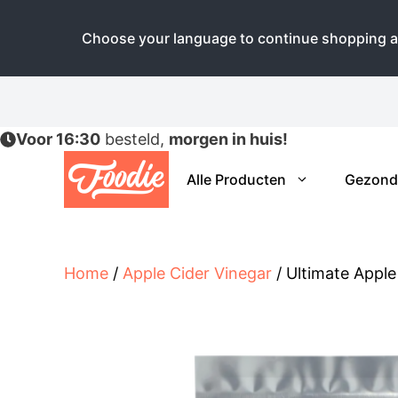
Choose your language to continue shopping a
Ga
naar
de
Voor 16:30
besteld,
morgen in huis!
inhoud
Alle Producten
Gezond
Home
/
Apple Cider Vinegar
/ Ultimate Apple