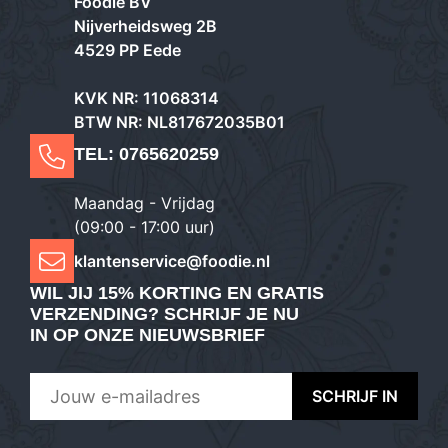
Foodie BV
Nijverheidsweg 2B
4529 PP Eede
KVK NR: 11068314
BTW NR: NL817672035B01
TEL:
0765620259
Maandag - Vrijdag
(09:00 - 17:00 uur)
klantenservice@foodie.nl
WIL JIJ
15% KORTING EN GRATIS
VERZENDING
? SCHRIJF JE NU
IN OP ONZE NIEUWSBRIEF