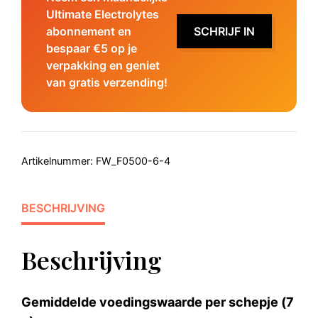
Ultimate Electrolytes
abonnement en
SCHRIJF IN
bespaar €5 op je
verpakking en geniet
van gratis verzending!
Artikelnummer:
FW_F0500-6-4
BESCHRIJVING
Beschrijving
Gemiddelde voedingswaarde per schepje (7