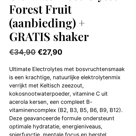
Forest Fruit
(aanbieding) +
GRATIS shaker
Oorspronkelijke
Huidige
€
34,90
€
27,90
prijs
prijs
Ultimate Electrolytes met bosvruchtensmaak
was:
is:
is een krachtige, natuurlijke elektrolytenmix
€34,90.
€27,90.
verrijkt met Keltisch zeezout,
kokosnootwaterpoeder, vitamine C uit
acerola kersen, een compleet B-
vitaminencomplex (B2, B3, B5, B6, B9, B12).
Deze geavanceerde formule ondersteunt
optimale hydratatie, energieniveaus,
spierfunctie, mentale focus en herstel.