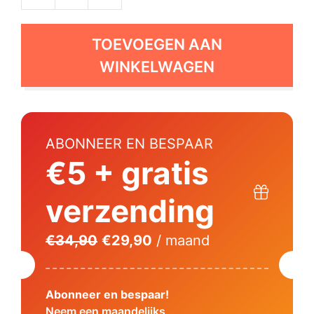
Ultimate
Electrolytes
Forest
TOEVOEGEN AAN
Fruit
WINKELWAGEN
(aanbieding)
+
GRATIS
shaker
ABONNEER EN BESPAAR
aantal
€5 + gratis
verzending
Oorspronkelijke
Huidige
€
34,90
€
29,90
/ maand
prijs
prijs
was:
is:
Abonneer en bespaar!
€34,90.
€29,90.
Neem een maandelijks