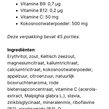
Vitamine B9: 0,7 µg
Vitamine B12: 0,2 µg
Vitamine C: 50 mg
Kokosnootwaterpoeder: 500 mg
Deze verpakking bevat 45 porties.
Ingrediënten
:
Erythritol, zout, Keltisch zeezout,
magnesiumcitraat, kaliumtricitraat,
calciumtricitraat, kokosnootwaterpoeder,
appelzuur, citroenzuur, natuurlijk
bosvruchtenaroma, rode
bietensapconcentraat, vitamine C (acerola-
extract, Malpighia glabra L.), stevia,
zinkbisglycinaat, mineralenmix, riboflavine
(B2), nicotinamide (B3), D-