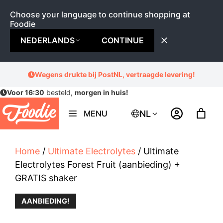
Choose your language to continue shopping at
Foodie
NEDERLANDS
CONTINUE
Ga
Wegens drukte bij PostNL, vertraagde levering!
naar
Voor 16:30
besteld,
morgen in huis!
de
inhoud
NL
MENU
Home
/
Ultimate Electrolytes
/ Ultimate
Electrolytes Forest Fruit (aanbieding) +
GRATIS shaker
AANBIEDING!