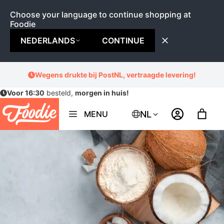
Choose your language to continue shopping at
Foodie
NEDERLANDS
CONTINUE
Ga
Wegens drukte bij PostNL, vertraagde levering!
naar
Voor 16:30
besteld,
morgen in huis!
de
inhoud
NL
MENU