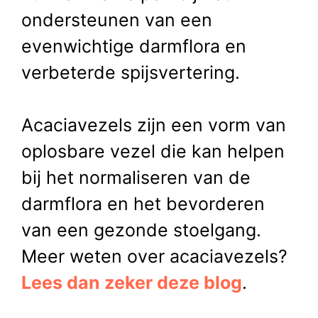
ondersteunen van een
evenwichtige darmflora en
verbeterde spijsvertering.
Acaciavezels zijn een vorm van
oplosbare vezel die kan helpen
bij het normaliseren van de
darmflora en het bevorderen
van een gezonde stoelgang.
Meer weten over acaciavezels?
Lees dan zeker deze blog
.
Item toegevoegd aan winkelwagen.
AFREKENEN
0 items -
€
0,00