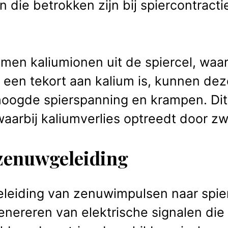
en die betrokken zijn bij spiercontrac
omen kaliumionen uit de spiercel, waa
en tekort aan kalium is, kunnen deze 
hoogde spierspanning en krampen. Dit 
aarbij kaliumverlies optreedt door z
 zenuwgeleiding
eleiding van zenuwimpulsen naar spiere
genereren van elektrische signalen d