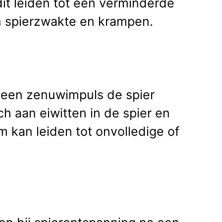
it leiden tot een verminderde
in spierzwakte en krampen.
r een zenuwimpuls de spier
ch aan eiwitten in de spier en
m kan leiden tot onvolledige of