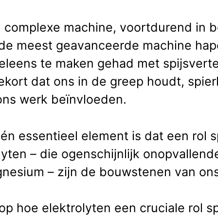
en complexe machine, voortdurend in 
s de meest geavanceerde machine hape
eleens te maken gehad met spijsvert
ekort dat ons in de greep houdt, spi
ons werk beïnvloeden.
één essentieel element is dat een rol 
yten – die ogenschijnlijk onopvallen
gnesium – zijn de bouwstenen van ons
p hoe elektrolyten een cruciale rol sp