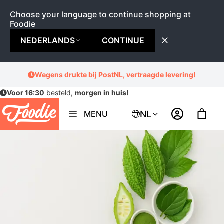
Choose your language to continue shopping at
Foodie
NEDERLANDS
CONTINUE
Ga
Wegens drukte bij PostNL, vertraagde levering!
naar
Voor 16:30
besteld,
morgen in huis!
de
inhoud
NL
MENU