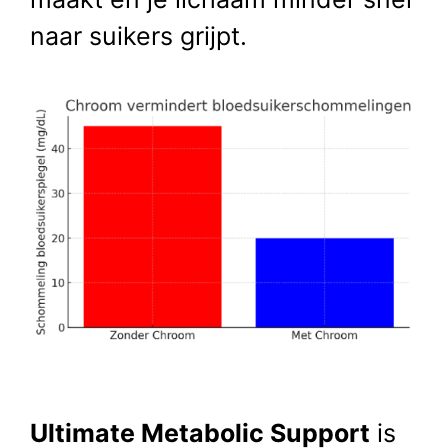
naar suikers grijpt.
Item toegevoegd aan winkelwagen.
AFREKENEN
0 items -
€
0,00
Ultimate Metabolic Support
is