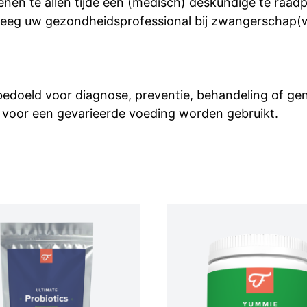
nen te allen tijde een (medisch) deskundige te raad
eeg uw gezondheidsprofessional bij zwangerschap(we
 bedoeld voor diagnose, preventie, behandeling of g
 voor een gevarieerde voeding worden gebruikt.