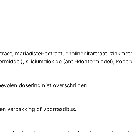
k-extract, mariadistel-extract, cholinebitartraat, zin
middel), siliciumdioxide (anti-klontermiddel), koper
bevolen dosering niet overschrijden.
en verpakking of voorraadbus.