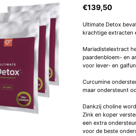
€
139,50
Ultimate Detox beva
krachtige extracten 
Mariadistelextract he
paardenbloem- en art
voor lever- en galfun
Curcumine ondersteun
maar ondersteunt oo
Dankzij choline word
Zink en koper verste
een extra ondersteu
voor de beste onders