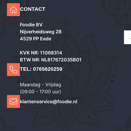
CONTACT
Foodie BV
Nijverheidsweg 2B
4529 PP Eede
KVK NR: 11068314
BTW NR: NL817672035B01
TEL:
0765620259
Maandag - Vrijdag
(09:00 - 17:00 uur)
klantenservice@foodie.nl