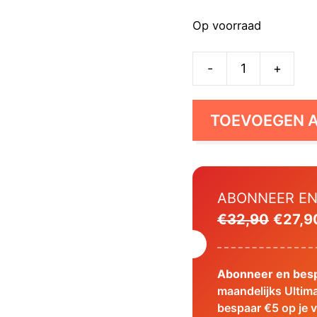
Op voorraad
-
+
6x
Ultimate
Detox,
TOEVOEGEN 
60
caps
(B/A)
aantal
ABONNEER EN
Oorspr
€
32,90
€
27,9
prijs
was:
Abonneer en besp
€32,9
maandelijks Ulti
bespaar €5 op je 