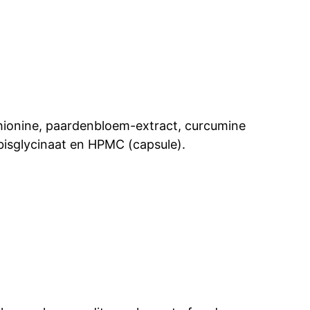
kmethionine, paardenbloem-extract, curcumine
bisglycinaat en HPMC (capsule).