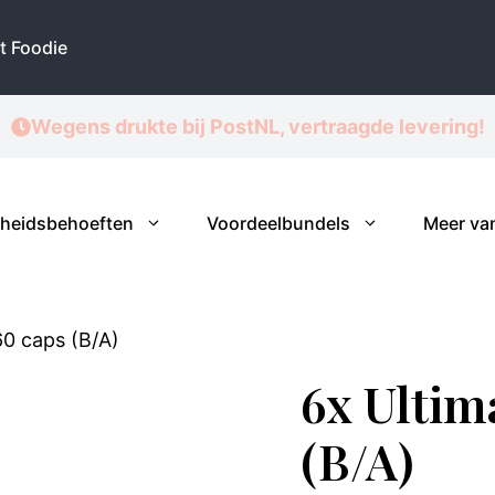
Detox,
60
t Foodie
caps
(B/A)
aantal
Wegens drukte bij PostNL, vertraagde levering!
heidsbehoeften
Voordeelbundels
Meer va
60 caps (B/A)
6x Ultim
(B/A)