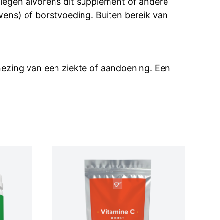
plegen alvorens dit supplement of andere
ns) of borstvoeding. Buiten bereik van
enezing van een ziekte of aandoening. Een