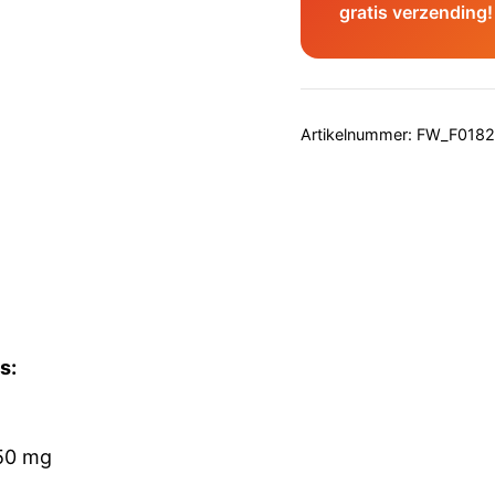
gratis verzending!
Artikelnummer:
FW_F0182
s:
250 mg